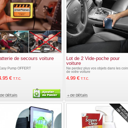
atterie de secours voiture
Lot de 2 Vide-poche pour
voiture
Easy Pump OFFERT
Ne perdez plus vos objets dans les coi
de votre voiture
4
.95
€
4
.99
€
T.T.C.
T.T.C.