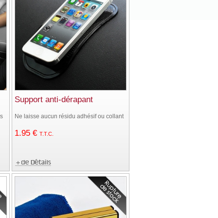
Support anti-dérapant
ns
Ne laisse aucun résidu adhésif ou collant
1
.95
€
T.T.C.