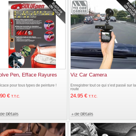
olve Pen, Efface Rayures
Viz Car Camera
ficace pour tous types de peinture !
Enregistrer tout ce qui s’est passé sur la
route
.90
€
24
.95
€
T.T.C.
T.T.C.