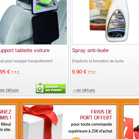
upport tablette voiture
Spray anti-buée
éal pour voyager tranquillement
Empêche la formation de buée
.95
€
9
.90
€
T.T.C.
T.T.C.