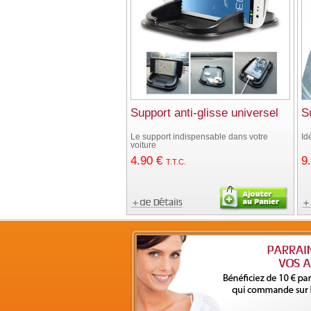
Support anti-glisse universel
S
Le support indispensable dans votre
Id
voiture
4
.90
€
9
T.T.C.