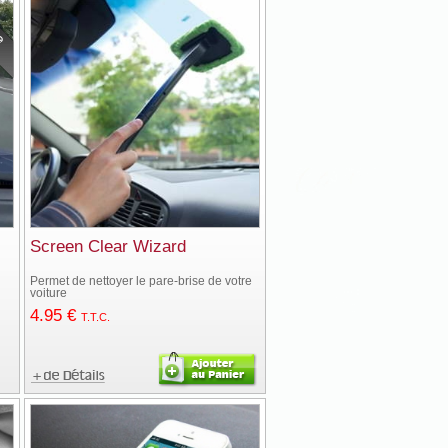
Screen Clear Wizard
Permet de nettoyer le pare-brise de votre
voiture
4
.95
€
T.T.C.