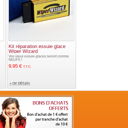
Kit réparation essuie glace
Wiper Wizard
Vos vieux essuie-glaces seront comme
NEUFS !
9
.95
€
T.T.C.