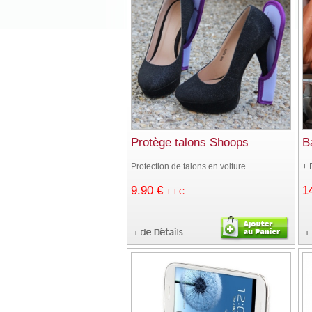
Protège talons Shoops
B
Protection de talons en voiture
+ 
9
.90
€
1
T.T.C.