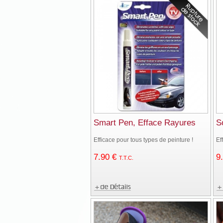
Smart Pen, Efface Rayures
S
Efficace pour tous types de peinture !
Ef
7
.90
€
9
T.T.C.