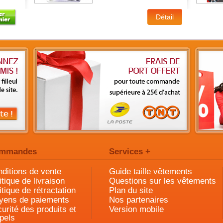
mmandes
Services +
ditions de vente
Guide taille vêtements
itique de livraison
Questions sur les vêtements
itique de rétractation
Plan du site
yens de paiements
Nos partenaires
urité des produits et
Version mobile
pels