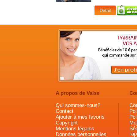
A propos de Valse
Co
Qui sommes-nous?
Con
Contact
Pol
Ajouter à mes favoris
Pol
Copyright
Mo
Mentions légales
Séc
rap
Données personnelles