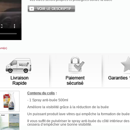
ami(e)
Contenu du colis
:
- 1 Spray anti-buée 500ml
Améliore la visibilité grâce à la réduction de la buée
Un puissant produit lave vitres qui empêche la formation de buée s
Il vous suffit de pulvériser le spray anti-buée du côté intérieur de
cessera d’empêcher une bonne visibilité.