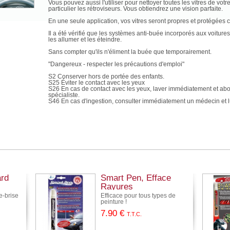
Vous pouvez aussi l'utiliser pour nettoyer toutes les vitres de votr
particulier les rétroviseurs. Vous obtiendrez une vision parfaite.
En une seule application, vos vitres seront propres et protégées c
Il a été vérifié que les systèmes anti-buée incorporés aux voitures
les allumer et les éteindre.
Sans compter qu'ils n'éliment la buée que temporairement.
"Dangereux - respecter les précautions d'emploi"
S2 Conserver hors de portée des enfants.
S25 Éviter le contact avec les yeux
S26 En cas de contact avec les yeux, laver immédiatement et ab
spécialiste.
S46 En cas d'ingestion, consulter immédiatement un médecin et lui
ard
Smart Pen, Efface
Rayures
e-brise
Efficace pour tous types de
peinture !
7
.90
€
T.T.C.