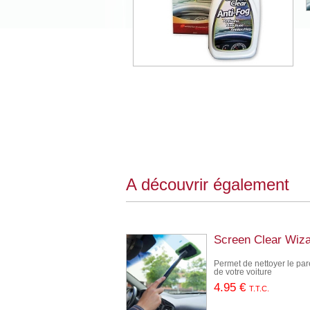
A découvrir également
Screen Clear Wiz
Permet de nettoyer le par
de votre voiture
4
.95
€
T.T.C.