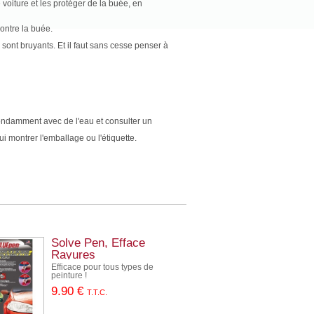
e voiture et les protéger de la buée, en
ontre la buée.
 sont bruyants. Et il faut sans cesse penser à
ondamment avec de l'eau et consulter un
 montrer l'emballage ou l'étiquette.
Solve Pen, Efface
Rayures
Efficace pour tous types de
peinture !
9
.90
€
T.T.C.