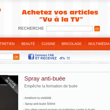
RECHERCHE
NTRETIEN
BEAUTÉ
CUISINE
BRICOLAGE
MULTIMÉDIA
e
ins/Pieds
t sauteuses
/ Bricolage
Minceur
 bain
gorge
ulinaire
e
t divers
es et bijoux
es de cuisine
ique
de
s silicone
Spray anti-buée
nt
es bambou
Empêche la formation de buée
- Améliore la visibilité
- Spray anti-buée 500ml
- Vos vitres seront propres et protégées contre la buée