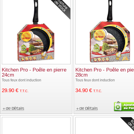
Kitchen Pro - Poêle en pierre
Kitchen Pro - Poêle en pie
24cm
28cm
Tous feux dont induction
Tous feux dont induction
29
.90
€
34
.90
€
T.T.C.
T.T.C.