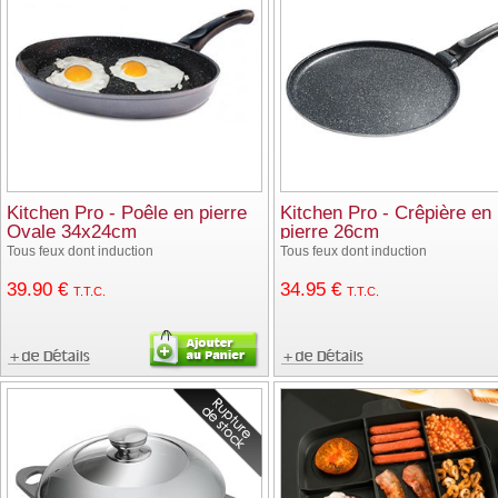
Kitchen Pro - Poêle en pierre
Kitchen Pro - Crêpière en
Ovale 34x24cm
pierre 26cm
Tous feux dont induction
Tous feux dont induction
39
.90
€
34
.95
€
T.T.C.
T.T.C.