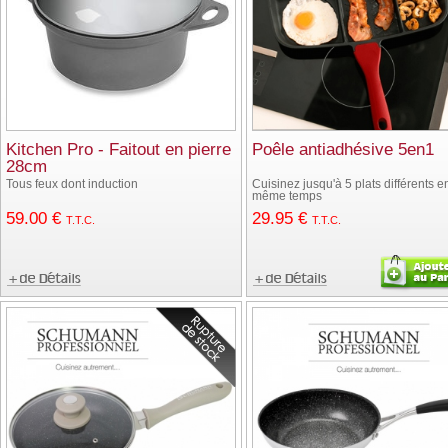
Kitchen Pro - Faitout en pierre
Poêle antiadhésive 5en1
28cm
Tous feux dont induction
Cuisinez jusqu'à 5 plats différents e
même temps
59
.00
€
29
.95
€
T.T.C.
T.T.C.