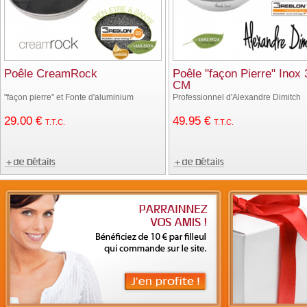
Poêle CreamRock
Poêle "façon Pierre" Inox 
CM
"façon pierre" et Fonte d'aluminium
Professionnel d'Alexandre Dimitch
29
.00
€
49
.95
€
T.T.C.
T.T.C.