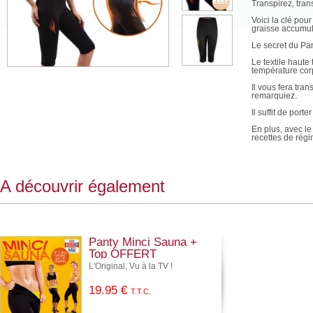
Transpirez, trans
Voici la clé pou
graisse accumulé
Le secret du Pan
Le textile haut
température corp
Il vous fera tra
remarquiez.
Il suffit de port
En plus, avec le
recettes de régi
Caractéristiqu
- Conçu en Neote
- Spécialement c
A découvrir également
- Résultats test
Disponible en ta
- S (34/36)
- M (38/40)
- L (42/44)
Panty Minci Sauna +
- XL (46/48)
Top OFFERT
- XXL (50/52)
L'Original, Vu à la TV !
19
.95
€
T.T.C.