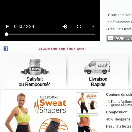
- Conçu en Neote
- Spécialement c
- Résultats test
Envoyer cette page à un(e) ami(e)
Contenu du col
- 1 Panty Velfor
- 1 guide régime
Composition:
40% Néoprène, 
Résultats testés