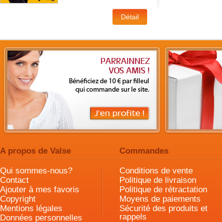
A propos de Valse
Commandes
Qui sommes-nous?
Conditions de vente
Contact
Politique de livraison
Ajouter à mes favoris
Politique de rétractation
Copyright
Moyens de paiements
Mentions légales
Sécurité des produits et
rappels
Données personnelles