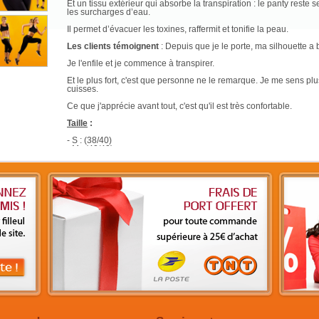
Et un tissu extérieur qui absorbe la transpiration : le panty reste se
les surcharges d’eau.
Il permet d’évacuer les toxines, raffermit et tonifie la peau.
Les clients témoignent
: Depuis que je le porte, ma silhouette a
Je l'enfile et je commence à transpirer.
Et le plus fort, c'est que personne ne le remarque. Je me sens plu
cuisses.
Ce que j'apprécie avant tout, c'est qu'il est très confortable.
Taille
:
- S : (38/40)
- M : (40/42)
- L : (42/44)
- XL : (44/46)
- XXL : (46/48)
Composition:
Panty
:
30% Polyester, 40% Néoprène, 30% Nylon
Top
:
20% Polyester, 20% Néoprène, 60% Nylon