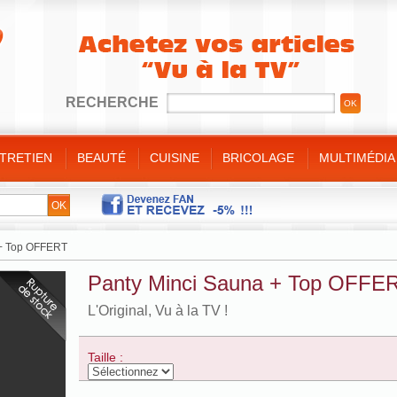
RECHERCHE
NTRETIEN
BEAUTÉ
CUISINE
BRICOLAGE
MULTIMÉDIA
e
ins/Pieds
t sauteuses
/ Bricolage
Minceur
 bain
gorge
ulinaire
e
t divers
es et bijoux
es de cuisine
 + Top OFFERT
ique
de
s silicone
Panty Minci Sauna + Top OFFE
nt
es bambou
L'Original, Vu à la TV !
Taille :