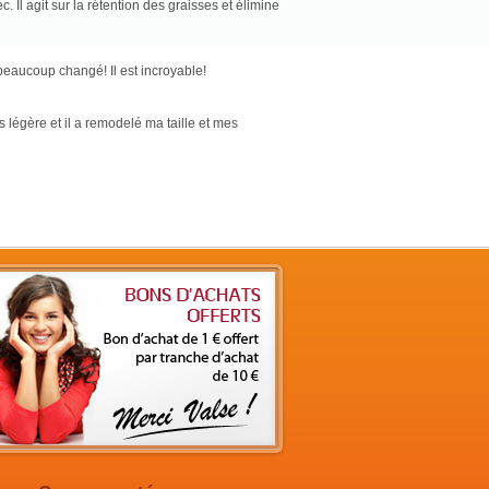
c. Il agit sur la rétention des graisses et élimine
 beaucoup changé! Il est incroyable!
s légère et il a remodelé ma taille et mes