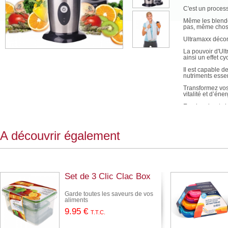
C'est un process
Même les blende
pas, même chose
Ultramaxx décom
La pouvoir d'Ul
ainsi un effet cy
Il est capable d
nutriments essen
Transformez vos 
vitalité et d’éner
En absorbant cha
prévenir toute s
- Perdre du poi
- Libérer les dou
A découvrir également
- Baisser votre 
- Réduire votre 
Caractéristiqu
- Tension : 220-
- Puissance : 2
Set de 3 Clic Clac Box
Garde toutes les saveurs de vos
aliments
9
.95
€
T.T.C.