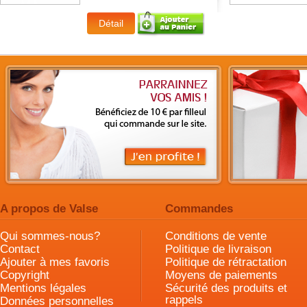
A propos de Valse
Commandes
Qui sommes-nous?
Conditions de vente
Contact
Politique de livraison
Ajouter à mes favoris
Politique de rétractation
Copyright
Moyens de paiements
Mentions légales
Sécurité des produits et
rappels
Données personnelles