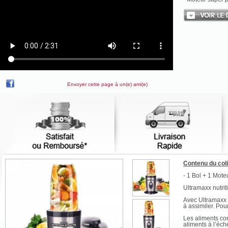
Envoyer cette page à un(e) ami(e)
Contenu du col
- 1 Bol + 1 Mote
Ultramaxx nutrit
Avec Ultramaxx 
à assimiler. Pour
Les aliments co
aliments à l’éche