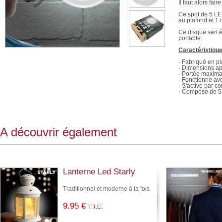
Il faut alors fai
Ce spot de 5 LED
au plafond et 1 
Ce disque sert é
portable.
Caractéristiqu
- Fabriqué en pl
- Dimensions app
- Portée maximal
- Fonctionne ave
- S'active par 
- Composé de 5
A découvrir également
Lanterne Led Starly
Traditionnel et moderne à la fois
9
.95
€
T.T.C.