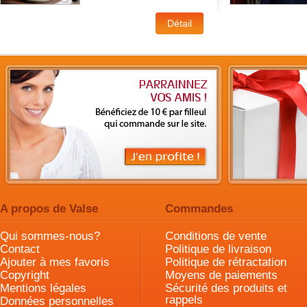
A propos de Valse
Commandes
Qui sommes-nous?
Conditions de vente
Contact
Politique de livraison
Ajouter à mes favoris
Politique de rétractation
Copyright
Moyens de paiements
Mentions légales
Sécurité des produits et
rappels
Données personnelles