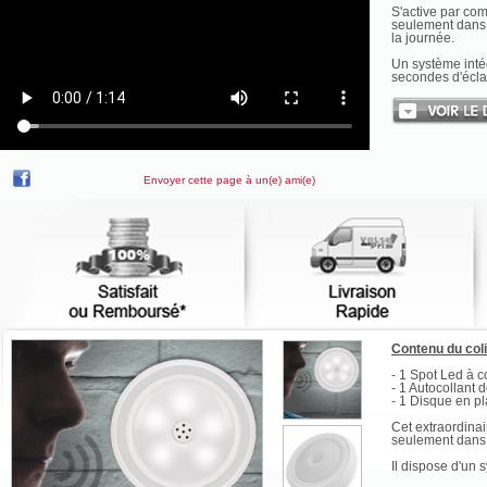
S'active par com
seulement dans l
la journée.
Un système intég
secondes d'écla
Envoyer cette page à un(e) ami(e)
Contenu du col
- 1 Spot Led à
- 1 Autocollant 
- 1 Disque en pl
Cet extraordinai
seulement dans l
Il dispose d'un 