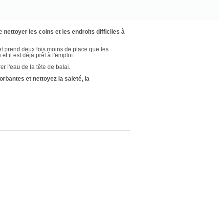
de
nettoyer les coins et les endroits difficiles à
et prend deux fois moins de place que les
et il est déjà prêt à l'emploi.
r l'eau de la tête de balai.
rbantes et nettoyez la saleté, la
isque rotatif. La serpillière en microfibre est
tants.
ur, sans endommager la structure de la surface
gré d’humidité de la serpillière en essorant