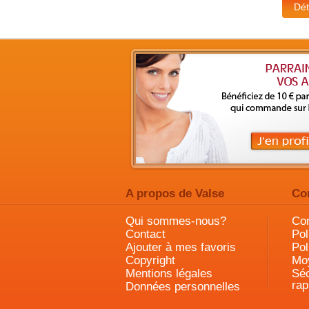
A propos de Valse
Co
Qui sommes-nous?
Con
Contact
Pol
Ajouter à mes favoris
Pol
Copyright
Mo
Mentions légales
Séc
rap
Données personnelles