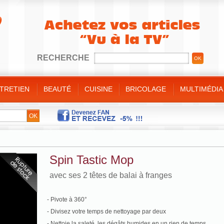
RECHERCHE
NTRETIEN
BEAUTÉ
CUISINE
BRICOLAGE
MULTIMÉDIA
e
ins/Pieds
t sauteuses
/ Bricolage
Minceur
 bain
gorge
ulinaire
e
t divers
es et bijoux
es de cuisine
ique
de
s silicone
Spin Tastic Mop
nt
es bambou
avec ses 2 têtes de balai à franges
- Pivote à 360°
- Divisez votre temps de nettoyage par deux
- Nettoie la saleté, les dégâts humides en un rien de temps