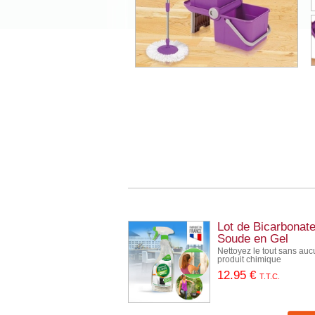
Lot de Bicarbonat
Soude en Gel
Nettoyez le tout sans auc
produit chimique
12
.95
€
T.T.C.