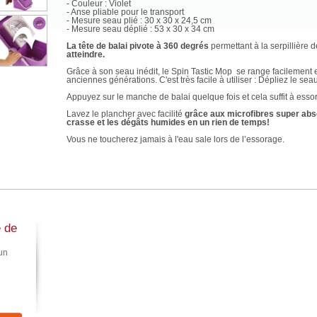
- Couleur : Violet
- Anse pliable pour le transport
- Mesure seau plié : 30 x 30 x 24,5 cm
- Mesure seau déplié : 53 x 30 x 34 cm
La tête de balai pivote à 360 degrés
permettant à la serpillière 
atteindre.
Grâce à son seau inédit, le Spin Tastic Mop se range facilement 
anciennes générations. C'est très facile à utiliser : Dépliez le seau 
Appuyez sur le manche de balai quelque fois et cela suffit à essore
Lavez le plancher avec facilité
grâce aux microfibres super abso
crasse et les dégâts humides en un rien de temps!
Vous ne toucherez jamais à l'eau sale lors de l’essorage.
Divisez votre temps de nettoyage par deux !
Conçu avec une serpillère en microfibre amovible à clipser sur le d
faite à partir d'une microfibre de qualité utilisant des fils ultra résis
Celle-ci est utilisable à sec ou humide, pour un lavage en douce
du sol.
Peut s'utiliser sur
tous types de sols
.
e de
Répond aux attentes de chacun : vous déterminez vous-même le de
en fonction de vos besoins (plus ou moins humide).
un