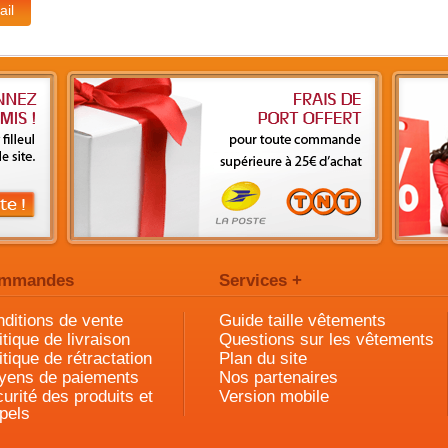
mmandes
Services +
ditions de vente
Guide taille vêtements
itique de livraison
Questions sur les vêtements
itique de rétractation
Plan du site
yens de paiements
Nos partenaires
urité des produits et
Version mobile
pels