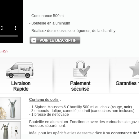
- Contenance 500 ml
- Bouteille en aluminium
- Réalisez des mousses de légumes, de la chantilly
ami(e)
Contenu du colis
:
- 1 Siphon Mousses & Chantilly 500 ml au choix (
rouge
,
noir
)
- 3 embouts : tulipe, cannelé, et droit (
cartouches non incluses
)
- 1 brosse de nettoyage
Bouteille en aluminium. Fonctionne avec des cartouches de gaz
vendues séparément.
Idéal pour les apéritifs et les desserts grâce à sa
contenance de 