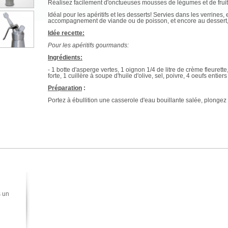
Réalisez facilement d'onctueuses mousses de légumes et de fruits, 
Idéal pour les apéritifs et les desserts! Servies dans les verrines, e
accompagnement de viande ou de poisson, et encore au dessert,
Idée recette:
Pour les apéritifs gourmands:
Ingrédients:
- 1 botte d'asperge vertes, 1 oignon 1/4 de litre de crème fleurett
forte, 1 cuillère à soupe d'huile d'olive, sel, poivre, 4 oeufs enti
Préparation
:
Portez à ébullition une casserole d'eau bouillante salée, plongez 
Laissez cuire une quinzaine de minutes. Ecaler les oeufs, réserve
Dans un bol écraser les jaunes à la fourchette; ajouter 2 cuillèr
Au terme de la cuisson des asperges, les passer au mixeur avec 
d'oeuf cru, l'huile d'olive et la crème fleurette. Mixer finement. As
Passez la préparation à la passoire fine; puis la verser dans le s
garder au réfrigérateur 3 heures.
Montage
:
Tapissez le fond des verrines de blancs d'oeufs hachés. Bien agi
s un
Ajoutez les jaunes d'oeufs, mayonnaise et couvrir à la hauteur de
Décorez avec une pointe d'asperge préalablement réservée et se