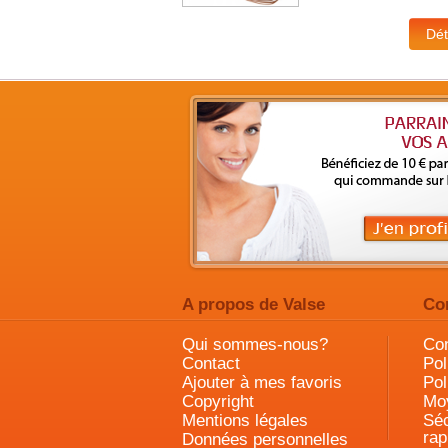
A propos de Valse
Co
Qui sommes-nous?
Con
Contact
Pol
Ajouter à mes favoris
Pol
Copyright
Mo
Mentions légales
Séc
rap
Données personnelles