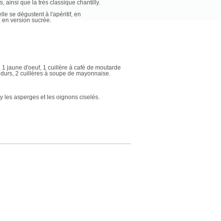
ainsi que la très classique chantilly.
lle se dégustent à l'apéritif, en
 en version sucrée.
e, 1 jaune d'oeuf, 1 cuillère à café de moutarde
ers durs, 2 cuillères à soupe de mayonnaise.
y les asperges et les oignons ciselés.
r les jaunes. Hacher les blancs.
e à soupe de mayonnaise et mélanger.
les morceaux d'oignons, la moutarde, le jaune
saisonner.
iphon et ajouter 2 cartouches de gaz. Secouer et
tez le siphon et dresser une couche d'espuma.
 la verrine avec de l'espuma à l'asperge.
rvir immédiatement.