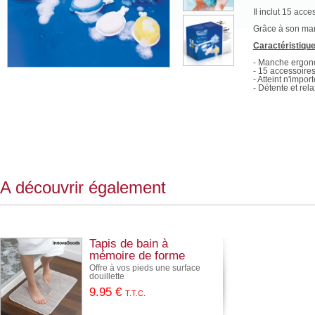
Il inclut 15 acce
Grâce à son manc
Caractéristiqu
- Manche ergon
- 15 accessoire
- Atteint n'impo
- Détente et rel
A découvrir également
Tapis de bain à
mémoire de forme
Offre à vos pieds une surface
douillette
9
.95
€
T.T.C.