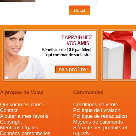
A propos de Valse
Commandes
Qui sommes-nous?
Conditions de vente
Contact
Politique de livraison
Ajouter à mes favoris
Politique de rétractation
Copyright
Moyens de paiements
Mentions légales
Sécurité des produits et
rappels
Données personnelles