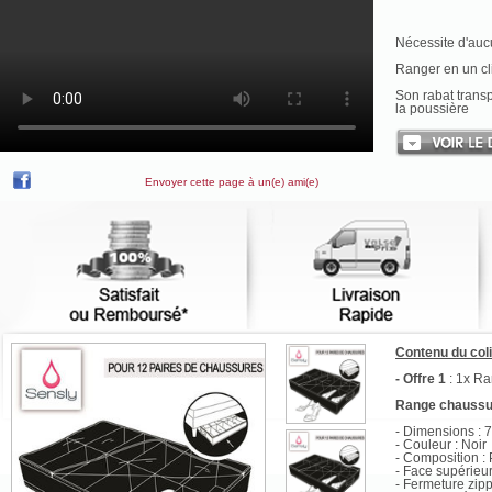
Nécessite d'auc
Ranger en un cl
Son rabat transp
la poussière
Envoyer cette page à un(e) ami(e)
Contenu du col
- Offre 1
: 1x R
Range chaussur
- Dimensions : 
- Couleur : Noir
- Composition : 
- Face supérieu
- Fermeture zip