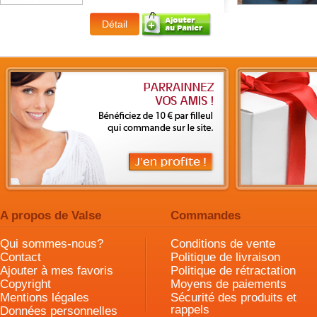
A propos de Valse
Commandes
Qui sommes-nous?
Conditions de vente
Contact
Politique de livraison
Ajouter à mes favoris
Politique de rétractation
Copyright
Moyens de paiements
Mentions légales
Sécurité des produits et
rappels
Données personnelles