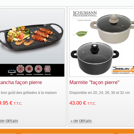
lancha façon pierre
Marmite "façon pierre"
 bon goût des grillades à la maison
Disponible en 20, 24, 28, 30 et 32 cm
9
.95
€
43
.00
€
T.T.C.
T.T.C.