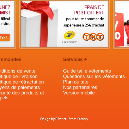
mmandes
Services +
ditions de vente
Guide taille vêtements
itique de livraison
Questions sur les vêtements
itique de rétractation
Plan du site
yens de paiements
Nos partenaires
urité des produits et
Version mobile
pels