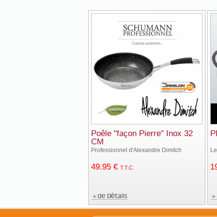
Poêle "façon Pierre" Inox 32
P
CM
Professionnel d'Alexandre Dimitch
Le
49
.95
€
1
T.T.C.