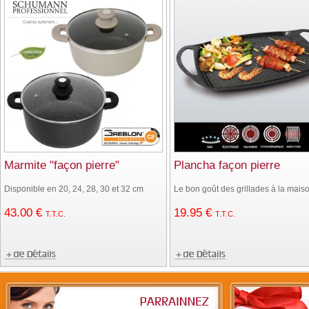
Marmite "façon pierre"
Plancha façon pierre
Disponible en 20, 24, 28, 30 et 32 cm
Le bon goût des grillades à la mais
43
.00
€
19
.95
€
T.T.C.
T.T.C.