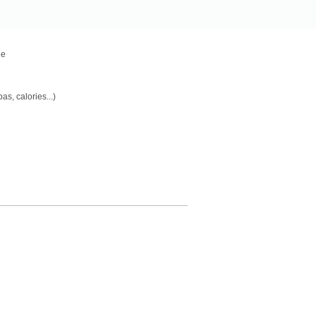
he
s, calories...)