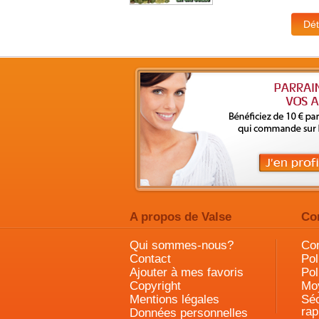
A propos de Valse
Co
Qui sommes-nous?
Con
Contact
Pol
Ajouter à mes favoris
Pol
Copyright
Mo
Mentions légales
Séc
rap
Données personnelles