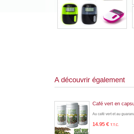
A découvrir également
Café vert en caps
Au café vert et au guaran
14
.95
€
T.T.C.