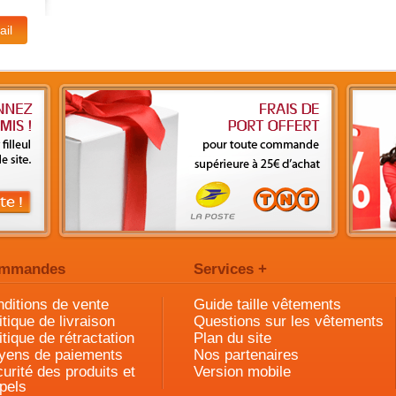
mmandes
Services +
ditions de vente
Guide taille vêtements
itique de livraison
Questions sur les vêtements
itique de rétractation
Plan du site
yens de paiements
Nos partenaires
urité des produits et
Version mobile
pels