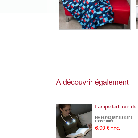
A découvrir également
Lampe led tour de
Ne restez jamais dans
l'obscurité!
6
.90
€
T.T.C.