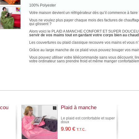
100% Polyester
Votre maison devient un réfrigérateur dès qu’il commence à faire 
Vous ne voulez plus payer chaque mois des factures de chauffag
qui glissent ?
Alors voici le PLAID A MANCHE CONFORT ET SUPER DOUCE
servir de vos mains tout en gardant votre corps bien au chaud
Les couvertures ou plaid classique recouvre vos mains et vous 
Grâce au large manche de ce plaid vous pouvez bouger vos mains 
Vous pouvez utiliser votre télécommande sans vous découvrir, lire 
votre ordinateur sans prendre froid et même manger confortable
Ses larges manches vous permettent d’utiliser librement vos m
corps bien au chaud.
Le PLAID A MANCHE existe en taille unique et convient à tous gra
Le plaid à manche est idéal pour toute la famille, homme, femme et
votre corps qui restera douillettement au chaud.
Les manches vous permettent d'avoir les mains libres, et vous p
Réalisez des activités extérieurs pendant les froides soirées d'h
 cou
Plaid à manche
froids. Avec le plaid à manche rien de plus simple que d'avoir ch
Vous pouvez maintenant acquérir le plaid confort et super douc
Le plaid est confortable et super
bouger librement vos mains et vos bras.
doux
Avec la polaire douce et luxueuse votre corps restera douillette
9
.90
€
T.T.C.