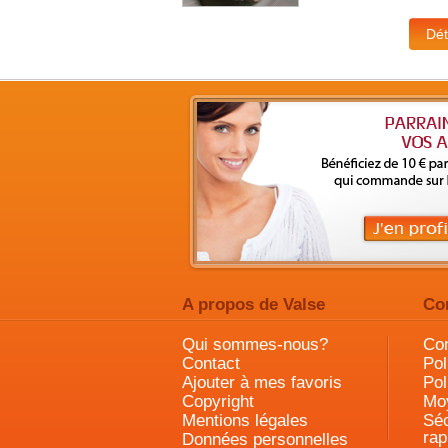
A propos de Valse
Co
Qui sommes-nous?
Con
Contact
Pol
Ajouter à mes favoris
Pol
Copyright
Mo
Mentions légales
Séc
rap
Données personnelles