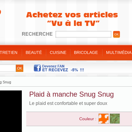
RECHERCHE
NTRETIEN
BEAUTÉ
CUISINE
BRICOLAGE
MULTIMÉDIA
e
ins/Pieds
t sauteuses
/ Bricolage
Minceur
 bain
gorge
ulinaire
e
t divers
es et bijoux
es de cuisine
ug Snug
ique
de
s silicone
Plaid à manche Snug Snug
nt
es bambou
Le plaid est confortable et super doux
Couleur :