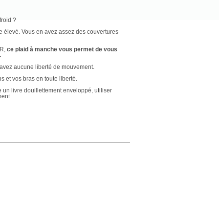
froid ?
e élevé. Vous en avez assez des couvertures
UR,
ce plaid à manche vous permet de vous
.
n’avez aucune liberté de mouvement.
et vos bras en toute liberté.
un livre douillettement enveloppé, utiliser
ment.
ains tout en maintenant le reste de votre
nd et petit.
 enfant. Grâce à la polaire douce, c'est tout
ouvez caresser votre animal de compagnie.
iver et rester bien au chaud même par temps
aud et de rester au chaud.
eur avec des manches qui vous permettent de
ment au chaud.