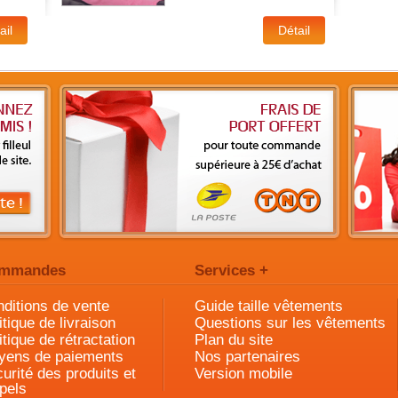
mmandes
Services +
ditions de vente
Guide taille vêtements
itique de livraison
Questions sur les vêtements
itique de rétractation
Plan du site
yens de paiements
Nos partenaires
urité des produits et
Version mobile
pels