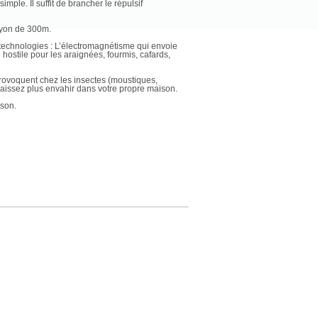
simple. Il suffit de brancher le répulsif
ayon de 300m.
 technologies : L’électromagnétisme qui envoie
ostile pour les araignées, fourmis, cafards,
rovoquent chez les insectes (moustiques,
 laissez plus envahir dans votre propre maison.
ison.