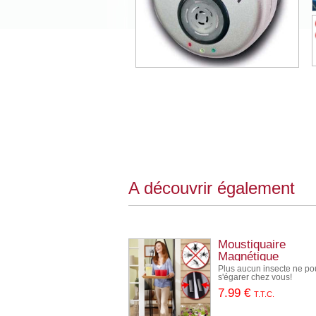
A découvrir également
Moustiquaire
Magnétique
Plus aucun insecte ne po
s'égarer chez vous!
7
.99
€
T.T.C.