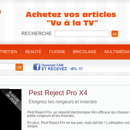
RECHERCHE
NTRETIEN
BEAUTÉ
CUISINE
BRICOLAGE
MULTIMÉDIA
e
ins/Pieds
t sauteuses
/ Bricolage
Minceur
 bain
gorge
ulinaire
e
t divers
es et bijoux
es de cuisine
ique
de
s silicone
Pest Reject Pro X4
nt
es bambou
Eloignez les rongeurs et insectes
Pest Reject Pro, un répulsif électronique très efficace qui chasse 
petits rongeurs et les insectes.
En plus, Pest Reject Pro ne tue pas, mais fait fuir ! L’utilisation est
simple.