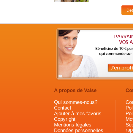
A propos de Valse
Co
Qui sommes-nous?
Con
Contact
Pol
Ajouter à mes favoris
Pol
Copyright
Mo
Mentions légales
Séc
rap
Données personnelles