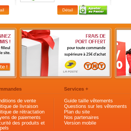
mmandes
Services +
ditions de vente
Guide taille vêtements
itique de livraison
Questions sur les vêtements
itique de rétractation
Plan du site
yens de paiements
Nos partenaires
urité des produits et
Version mobile
pels