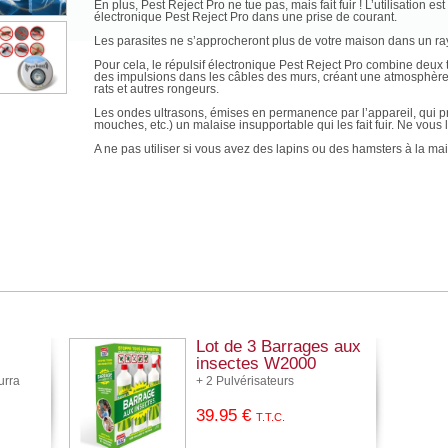
En plus, Pest Reject Pro ne tue pas, mais fait fuir ! L’utilisation est 
électronique Pest Reject Pro dans une prise de courant.
Les parasites ne s’approcheront plus de votre maison dans un r
Pour cela, le répulsif électronique Pest Reject Pro combine deux
des impulsions dans les câbles des murs, créant une atmosphère h
rats et autres rongeurs.
Les ondes ultrasons, émises en permanence par l’appareil, qui p
mouches, etc.) un malaise insupportable qui les fait fuir. Ne vous
A ne pas utiliser si vous avez des lapins ou des hamsters à la ma
Lot de 3 Barrages aux
insectes W2000
urra
+ 2 Pulvérisateurs
39
.95
€
T.T.C.