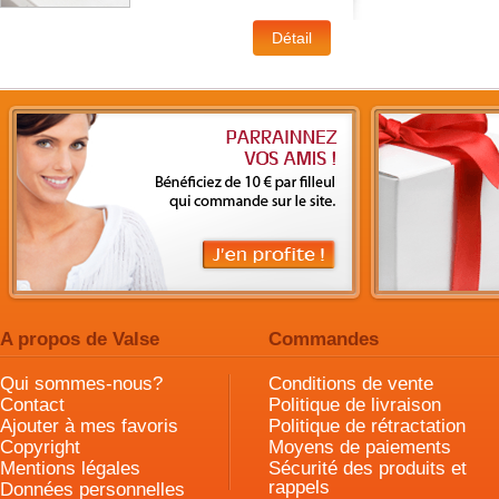
A propos de Valse
Commandes
Qui sommes-nous?
Conditions de vente
Contact
Politique de livraison
Ajouter à mes favoris
Politique de rétractation
Copyright
Moyens de paiements
Mentions légales
Sécurité des produits et
rappels
Données personnelles