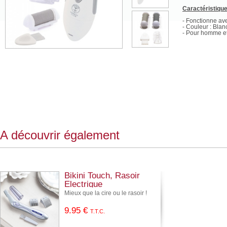
Caractéristiqu
- Fonctionne av
- Couleur : Blan
- Pour homme e
A découvrir également
Bikini Touch, Rasoir
Electrique
Mieux que la cire ou le rasoir !
9
.95
€
T.T.C.