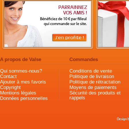
A propos de Valse
Commandes
Qui sommes-nous?
Conditions de vente
Contact
Politique de livraison
Ajouter à mes favoris
Politique de rétractation
Copyright
Moyens de paiements
Mentions légales
Sécurité des produits et
rappels
Données personnelles