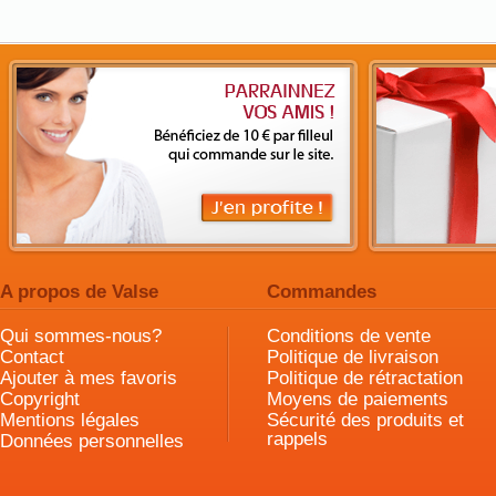
A propos de Valse
Commandes
Qui sommes-nous?
Conditions de vente
Contact
Politique de livraison
Ajouter à mes favoris
Politique de rétractation
Copyright
Moyens de paiements
Mentions légales
Sécurité des produits et
rappels
Données personnelles