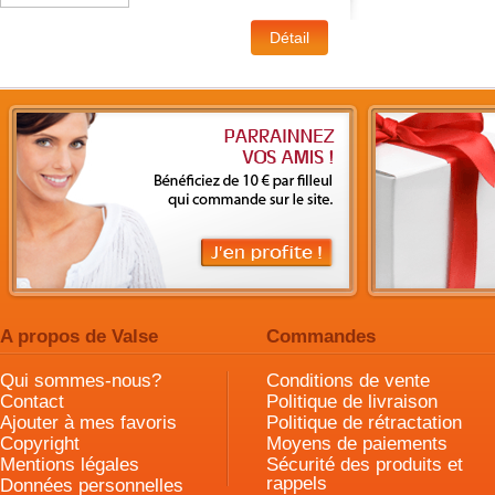
A propos de Valse
Commandes
Qui sommes-nous?
Conditions de vente
Contact
Politique de livraison
Ajouter à mes favoris
Politique de rétractation
Copyright
Moyens de paiements
Mentions légales
Sécurité des produits et
rappels
Données personnelles