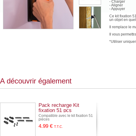
- Charger
- Aligner
- Appuyer
Ce kit fixation 
un objet en que
Il remplace le ma
Il vous permett
*Utiliser unique
A découvrir également
Pack recharge Kit
fixation 51 pcs
Compatible avec le kit fixation 51
pièces
4
.99
€
T.T.C.