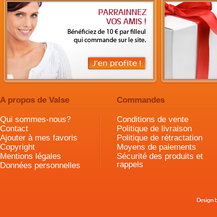
A propos de Valse
Commandes
Qui sommes-nous?
Conditions de vente
Contact
Politique de livraison
Ajouter à mes favoris
Politique de rétractation
Copyright
Moyens de paiements
Mentions légales
Sécurité des produits et
rappels
Données personnelles