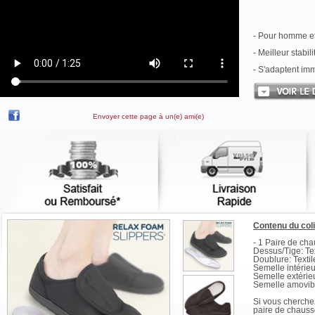
- Pour homme e
- Meilleur stabili
- S'adaptent im
Envoyer cette page à un(e) ami(e)
Contenu du col
- 1 Paire de ch
Dessus/Tige: Tex
Doublure: Textil
Semelle intérie
Semelle extéri
Semelle amovibl
Si vous cherchez
paire de chauss