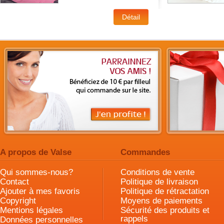
A propos de Valse
Commandes
Qui sommes-nous?
Conditions de vente
Contact
Politique de livraison
Ajouter à mes favoris
Politique de rétractation
Copyright
Moyens de paiements
Mentions légales
Sécurité des produits et
rappels
Données personnelles