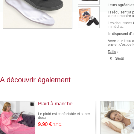
Leurs agréables
Ils réduisent la
zone lombaire à
Les chaussons à
immédiat.
Ils disposent d'
Avec leur tissu
envie ; c'est de
Taille
:
- S : 39/40
- M : 41/42
- L : 43/44
Caractéristiqu
A découvrir également
- Couleur : Noir
- Mémoire de f
- Meilleur stabili
- Système d'atta
Plaid à manche
Le plaid est confortable et super
doux
9
.90
€
T.T.C.