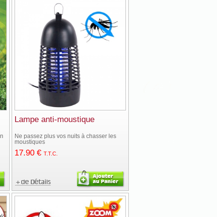
Lampe anti-moustique
in
Ne passez plus vos nuits à chasser les
moustiques
17
.90
€
T.T.C.