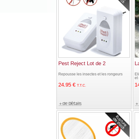
Pest Reject Lot de 2
L
Repousse les insectes et les rongeurs
Él
et
24
.95
€
1
T.T.C.