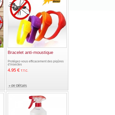
Bracelet anti-moustique
Protégez-vous efficacement des piqûres
d’insectes
4
.95
€
T.T.C.