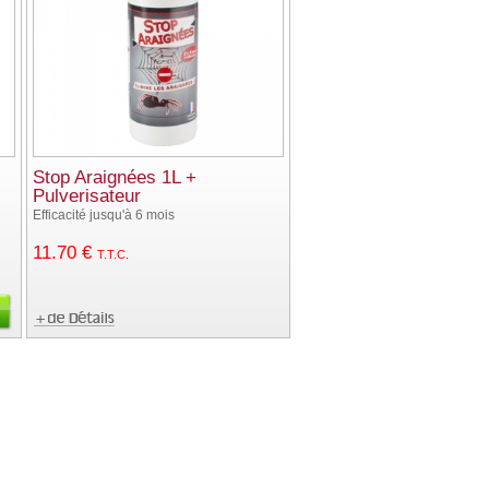
Stop Araignées 1L +
Pulverisateur
Efficacité jusqu'à 6 mois
11
.70
€
T.T.C.