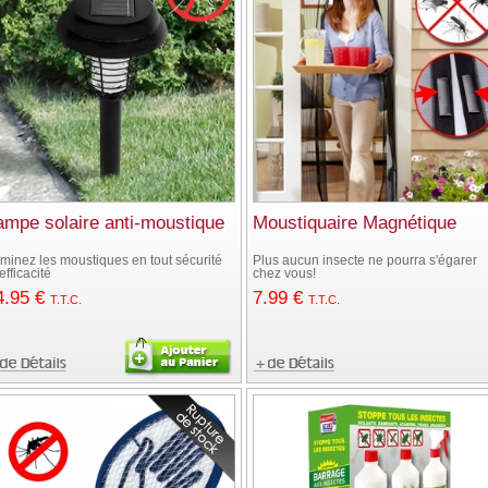
ampe solaire anti-moustique
Moustiquaire Magnétique
iminez les moustiques en tout sécurité
Plus aucun insecte ne pourra s'égarer
 efficacité
chez vous!
4
.95
€
7
.99
€
T.T.C.
T.T.C.