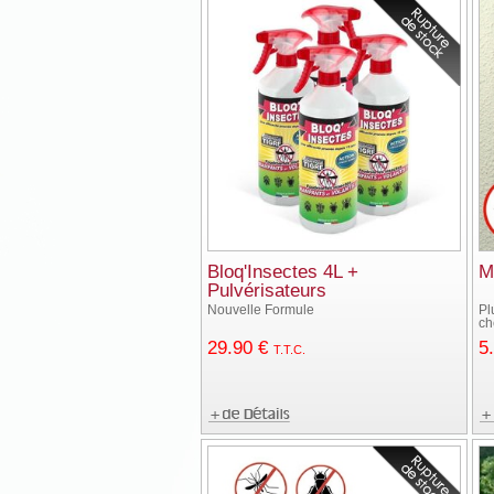
Bloq'Insectes 4L +
M
Pulvérisateurs
Nouvelle Formule
Pl
ch
29
.90
€
5
T.T.C.