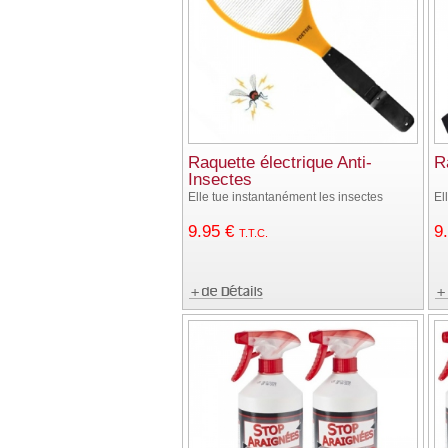
Raquette électrique Anti-
R
Insectes
Elle tue instantanément les insectes
El
9
.95
€
9
T.T.C.