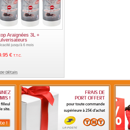
top Araignées 3L +
ulverisateurs
ficacité jusqu'à 6 mois
9
.95
€
T.T.C.