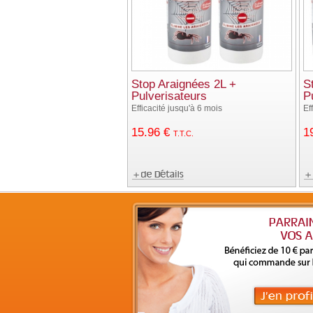
Stop Araignées 2L +
S
Pulverisateurs
P
Efficacité jusqu'à 6 mois
Ef
15
.96
€
1
T.T.C.