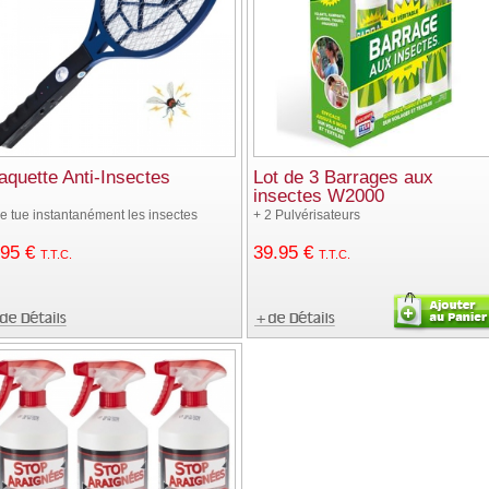
aquette Anti-Insectes
Lot de 3 Barrages aux
insectes W2000
le tue instantanément les insectes
+ 2 Pulvérisateurs
.95
€
39
.95
€
T.T.C.
T.T.C.