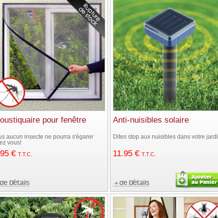
oustiquaire pour fenêtre
Anti-nuisibles solaire
us aucun insecte ne pourra s'égarer
Dites stop aux nuisibles dans votre jard
ez vous!
.95
€
11
.95
€
T.T.C.
T.T.C.