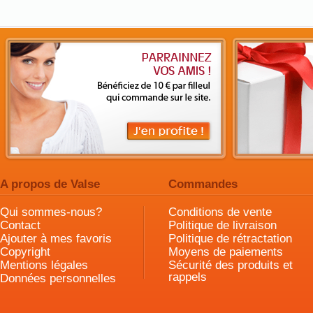
A propos de Valse
Commandes
Qui sommes-nous?
Conditions de vente
Contact
Politique de livraison
Ajouter à mes favoris
Politique de rétractation
Copyright
Moyens de paiements
Mentions légales
Sécurité des produits et
rappels
Données personnelles