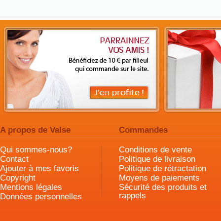
A propos de Valse
Commandes
Qui sommes-nous?
Conditions de vente
Contact
Politique de livraison
Ajouter à mes favoris
Politique de rétractation
Copyright
Moyens de paiements
Mentions légales
Sécurité des produits et
rappels
Données personnelles