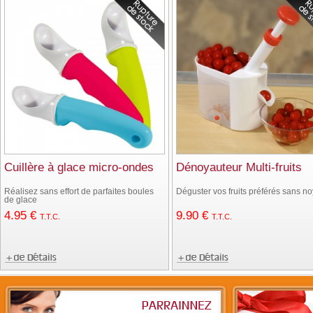
Cuillère à glace micro-ondes
Dénoyauteur Multi-fruits
Réalisez sans effort de parfaites boules
Déguster vos fruits préférés sans n
de glace
4
.95
€
9
.90
€
T.T.C.
T.T.C.