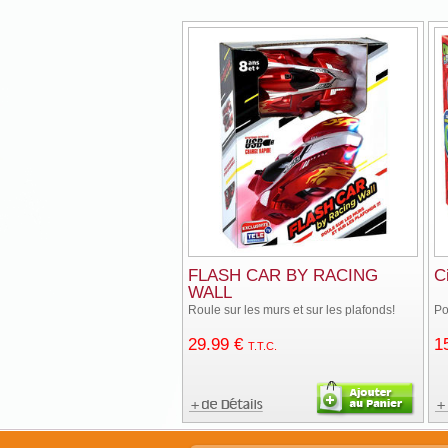
FLASH CAR BY RACING
C
WALL
Roule sur les murs et sur les plafonds!
Po
29
.99
€
1
T.T.C.