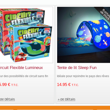
ircuit Flexible Lumineux
Tente de lit Sleep Fun
ur des possibilités de circuit sans fin
Idéale pour rejoindre le pays des rêves 
5
.99
€
14
.95
€
T.T.C.
T.T.C.