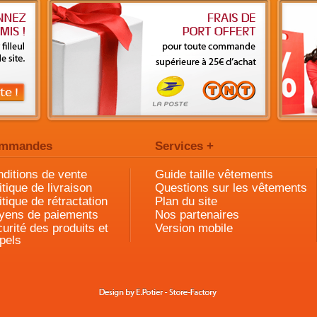
mmandes
Services +
ditions de vente
Guide taille vêtements
itique de livraison
Questions sur les vêtements
itique de rétractation
Plan du site
yens de paiements
Nos partenaires
urité des produits et
Version mobile
pels