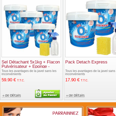
Sel Détachant 5x1kg + Flacon
Pack Detach Express
Pulvérisateur + Eponge -
Fabrication Française
Tous les avantages de la javel sans les
Tous les avantages de la javel sans 
inconvénients
inconvénients
59
.90
€
17
.90
€
T.T.C.
T.T.C.