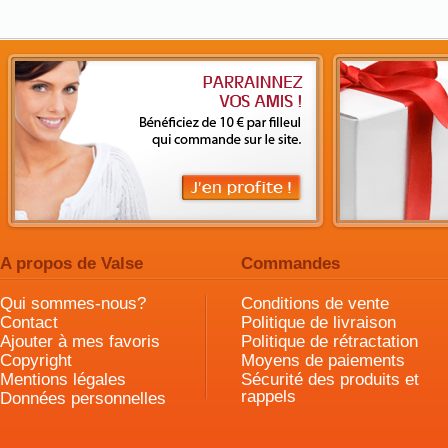
A propos de Valse
Commandes
Qui sommes-nous?
Conditions de vente
Contact
Politique de livraison
Ajouter à mes favoris
Politique de rétractation
Copyright
Moyens de paiements
Mentions légales
Sécurité des produits et
rappels
Données personnelles