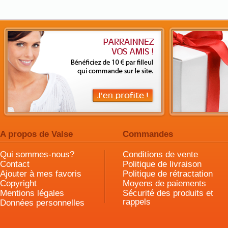
A propos de Valse
Commandes
Qui sommes-nous?
Conditions de vente
Contact
Politique de livraison
Ajouter à mes favoris
Politique de rétractation
Copyright
Moyens de paiements
Mentions légales
Sécurité des produits et
rappels
Données personnelles