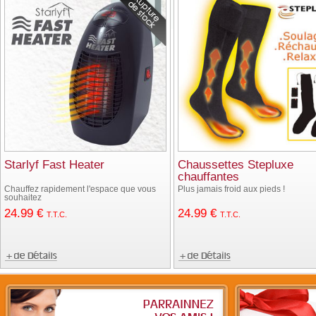
Starlyf Fast Heater
Chaussettes Stepluxe
chauffantes
Chauffez rapidement l'espace que vous
Plus jamais froid aux pieds !
souhaitez
24
.99
€
24
.99
€
T.T.C.
T.T.C.