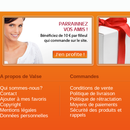
A propos de Valse
Commandes
Qui sommes-nous?
Conditions de vente
Contact
Politique de livraison
Ajouter à mes favoris
Politique de rétractation
Copyright
Moyens de paiements
Mentions légales
Sécurité des produits et
rappels
Données personnelles