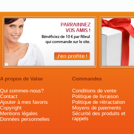
A propos de Valse
Commandes
Qui sommes-nous?
Conditions de vente
Contact
Politique de livraison
Ajouter à mes favoris
Politique de rétractation
Copyright
Moyens de paiements
Mentions légales
Sécurité des produits et
rappels
Données personnelles