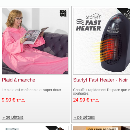
Plaid à manche
Starlyf Fast Heater - Noir
Le plaid est confortable et super doux
Chauffez rapidement l'espace que 
souhaitez
9
.90
€
24
.99
€
T.T.C.
T.T.C.