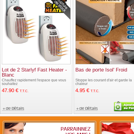
Lot de 2 Starlyf Fast Heater -
Bas de porte Isol' Froid
Blanc
Chauffez rapidement l'espace que vous
Stoppe les courant d'air et garde la
souhaitez
chaleur
47
.90
€
4
.95
€
T.T.C.
T.T.C.