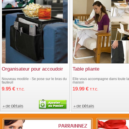
Organisateur pour accoudoir
Table pliante
Nouveau modèle - Se pose sur le bras du
Elle vous accompagne dans toute l
fauteuil
maison
9
.95
€
19
.99
€
T.T.C.
T.T.C.