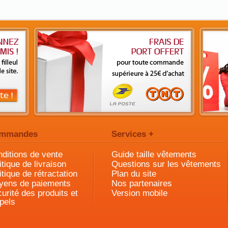
mmandes
Services +
ditions de vente
Guide taille vêtements
itique de livraison
Questions sur les vêtements
itique de rétractation
Plan du site
yens de paiements
Nos partenaires
urité des produits et
Version mobile
pels