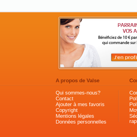
A propos de Valse
Co
Qui sommes-nous?
Con
Contact
Pol
Ajouter à mes favoris
Pol
Copyright
Mo
Mentions légales
Séc
rap
Données personnelles