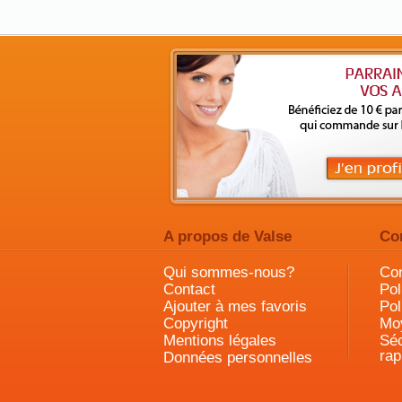
A propos de Valse
Co
Qui sommes-nous?
Con
Contact
Pol
Ajouter à mes favoris
Pol
Copyright
Mo
Mentions légales
Séc
rap
Données personnelles