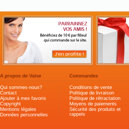
A propos de Valse
Commandes
Qui sommes-nous?
Conditions de vente
Contact
Politique de livraison
Ajouter à mes favoris
Politique de rétractation
Copyright
Moyens de paiements
Mentions légales
Sécurité des produits et
rappels
Données personnelles