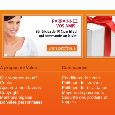
A propos de Valse
Commandes
Qui sommes-nous?
Conditions de vente
Contact
Politique de livraison
Ajouter à mes favoris
Politique de rétractation
Copyright
Moyens de paiements
Mentions légales
Sécurité des produits et
rappels
Données personnelles