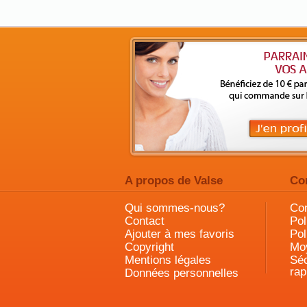
A propos de Valse
Co
Qui sommes-nous?
Con
Contact
Pol
Ajouter à mes favoris
Pol
Copyright
Mo
Mentions légales
Séc
rap
Données personnelles