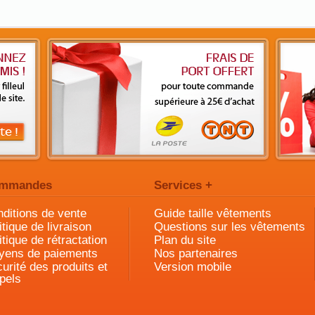
mmandes
Services +
ditions de vente
Guide taille vêtements
itique de livraison
Questions sur les vêtements
itique de rétractation
Plan du site
yens de paiements
Nos partenaires
urité des produits et
Version mobile
pels