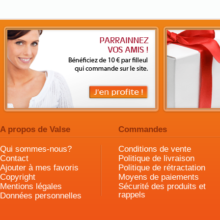
A propos de Valse
Commandes
Qui sommes-nous?
Conditions de vente
Contact
Politique de livraison
Ajouter à mes favoris
Politique de rétractation
Copyright
Moyens de paiements
Mentions légales
Sécurité des produits et
rappels
Données personnelles