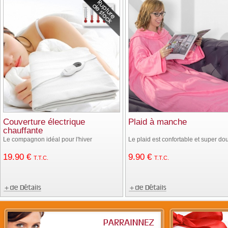
Couverture électrique
Plaid à manche
chauffante
Le compagnon idéal pour l'hiver
Le plaid est confortable et super do
19
.90
€
9
.90
€
T.T.C.
T.T.C.