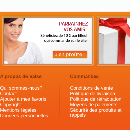
A propos de Valse
Commandes
Qui sommes-nous?
Conditions de vente
Contact
Politique de livraison
Ajouter à mes favoris
Politique de rétractation
Copyright
Moyens de paiements
Mentions légales
Sécurité des produits et
rappels
Données personnelles