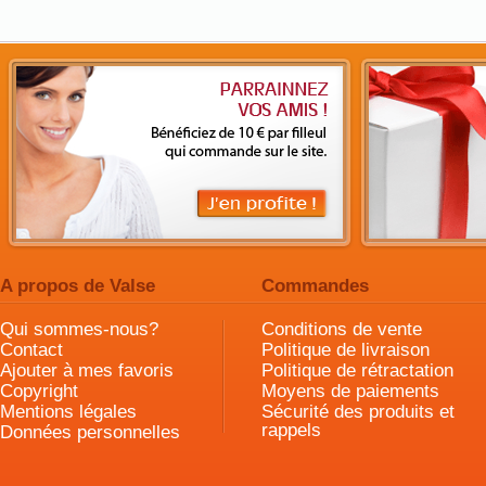
A propos de Valse
Commandes
Qui sommes-nous?
Conditions de vente
Contact
Politique de livraison
Ajouter à mes favoris
Politique de rétractation
Copyright
Moyens de paiements
Mentions légales
Sécurité des produits et
rappels
Données personnelles